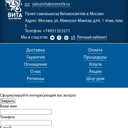
sale@vitakosmetik.ru
Пункт самовывоза
Витакосметик в Москве
Адрес:
Москва, ул. Миклухо-Маклая, д34, 1 этаж, пом.
5
Телефон:
+74951353571
Мы в соцсетях
Личный кабинет
Доставка
Оплата
Гарантия
Процедуры
Оснащение
Услуги
О нас
Акции
Регионы
Шоу-рум
Сформулируйте интересующий вас вопрос
Ваше имя
Телефон