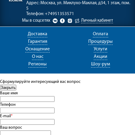
Адрес:
Москва, ул. Миклухо-Маклая, д34, 1 этаж, пом.
5
Телефон:
+74951353571
Мы в соцсетях
Личный кабинет
Доставка
Оплата
Гарантия
Процедуры
Оснащение
Услуги
О нас
Акции
Регионы
Шоу-рум
Сформулируйте интересующий вас вопрос
Ваше имя
Телефон
E-mail
*
Ваш вопрос