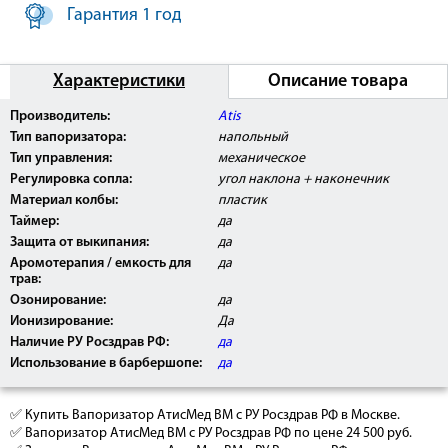
Гарантия 1 год
Характеристики
Описание товара
Внимание: Вапоризатор Атисмед ВМ
прошел
Производитель:
Atis
клинические испытания, имеет Регистрационное
Тип вапоризатора:
напольный
Удостоверение Росздравнадзора РФ, а также
сертификат соответствия РОСТ. Номер РУ
РЗН
Тип управления:
механическое
2016/5095
.
Регулировка сопла:
угол наклона + наконечник
Материал колбы:
пластик
Таймер:
да
Защита от выкипания:
да
Аромотерапия / емкость для
да
трав:
Озонирование:
да
Ионизирование:
Да
Наличие РУ Росздрав РФ:
да
Использование в барбершопе:
да
✅ Купить Вапоризатор АтисМед ВМ c РУ Росздрав РФ в Москве.
✅ Вапоризатор АтисМед ВМ c РУ Росздрав РФ по цене 24 500 руб.