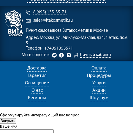
8 (495) 135-35-71
sale@vitakosmetik.ru
Пункт самовывоза
Витакосметик в Москве
Адрес:
Москва, ул. Миклухо-Маклая, д34, 1 этаж, пом.
5
Телефон:
+74951353571
Мы в соцсетях
Личный кабинет
Доставка
Оплата
Гарантия
Процедуры
Оснащение
Услуги
О нас
Акции
Регионы
Шоу-рум
Сформулируйте интересующий вас вопрос
Ваше имя