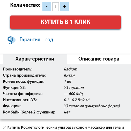
Количество:
-
+
КУПИТЬ В 1 КЛИК
Гарантия 1 год
Характеристики
Описание товара
Производитель:
Radium
Страна производитель:
Китай
лечение проблемной кожи
Кол-во косм. функций:
1 шт
удаление морщин, растяжек
Функция УЗ:
УЗ терапия
пигментных пятен
Частота фонофореза:
— 600 МГц
Интенсивность УЗ:
0,1 - 0,7 Вт/с м²
Функции::
УЗ терапия (ультрафонофорез)
Комбайн (более 2 функции):
нет
✅ Купить Косметологический ультразвуковой массажер для тела и