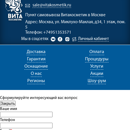
sale@vitakosmetik.ru
Пункт самовывоза
Витакосметик в Москве
Адрес:
Москва, ул. Миклухо-Маклая, д34, 1 этаж, пом.
5
Телефон:
+74951353571
Мы в соцсетях
Личный кабинет
Доставка
Оплата
Гарантия
Процедуры
Оснащение
Услуги
О нас
Акции
Регионы
Шоу-рум
Сформулируйте интересующий вас вопрос
Ваше имя
Телефон