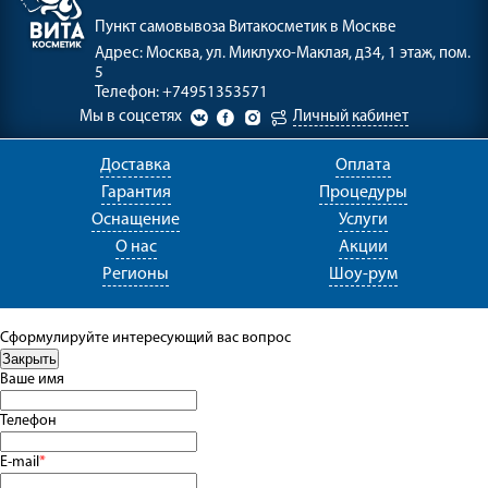
Пункт самовывоза
Витакосметик в Москве
Адрес:
Москва, ул. Миклухо-Маклая, д34, 1 этаж, пом.
5
Телефон:
+74951353571
Мы в соцсетях
Личный кабинет
Доставка
Оплата
Гарантия
Процедуры
Оснащение
Услуги
О нас
Акции
Регионы
Шоу-рум
Сформулируйте интересующий вас вопрос
Ваше имя
Телефон
E-mail
*