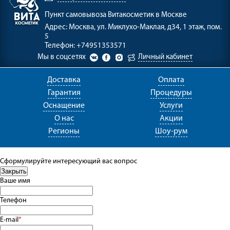
Пункт самовывоза
Витакосметик в Москве
Адрес:
Москва, ул. Миклухо-Маклая, д34, 1 этаж, пом.
5
Телефон:
+74951353571
Мы в соцсетях
Личный кабинет
Доставка
Оплата
Гарантия
Процедуры
Оснащение
Услуги
О нас
Акции
Регионы
Шоу-рум
Сформулируйте интересующий вас вопрос
Ваше имя
Телефон
E-mail
*