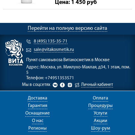
Цена: 1 450
руб
Перейти на полную версию сайта
8 (495) 135-35-71
sale@vitakosmetik.ru
Пункт самовывоза
Витакосметик в Москве
Адрес:
Москва, ул. Миклухо-Маклая, д34, 1 этаж, пом.
5
Телефон:
+74951353571
Мы в соцсетях
Личный кабинет
Доставка
Оплата
Гарантия
Процедуры
Оснащение
Услуги
О нас
Акции
Регионы
Шоу-рум