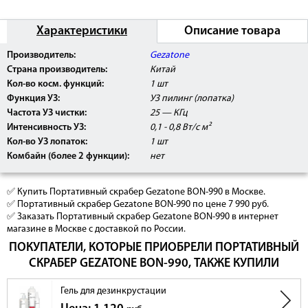
Характеристики
Описание товара
Производитель:
Gezatone
Страна производитель:
Китай
Кол-во косм. функций:
1 шт
Функция УЗ:
УЗ пилинг (лопатка)
Частота УЗ чистки:
25 — КГц
Интенсивность УЗ:
0,1 - 0,8 Вт/с м²
Кол-во УЗ лопаток:
1 шт
Комбайн (более 2 функции):
нет
✅ Купить Портативный скрабер Gezatone BON-990 в Москве.
✅ Портативный скрабер Gezatone BON-990 по цене 7 990 руб.
✅ Заказать Портативный скрабер Gezatone BON-990 в интернет
магазине в Москве с доставкой по России.
ПОКУПАТЕЛИ, КОТОРЫЕ ПРИОБРЕЛИ ПОРТАТИВНЫЙ
СКРАБЕР GEZATONE BON-990, ТАКЖЕ КУПИЛИ
Гель для дезинкрустации