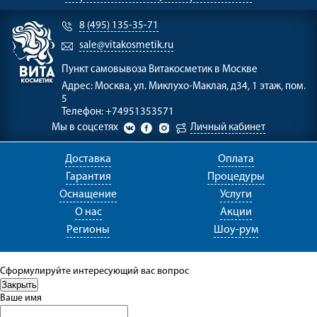
8 (495) 135-35-71
sale@vitakosmetik.ru
Пункт самовывоза
Витакосметик в Москве
Адрес:
Москва, ул. Миклухо-Маклая, д34, 1 этаж, пом.
5
Телефон:
+74951353571
Мы в соцсетях
Личный кабинет
Доставка
Оплата
Гарантия
Процедуры
Оснащение
Услуги
О нас
Акции
Регионы
Шоу-рум
Сформулируйте интересующий вас вопрос
Ваше имя