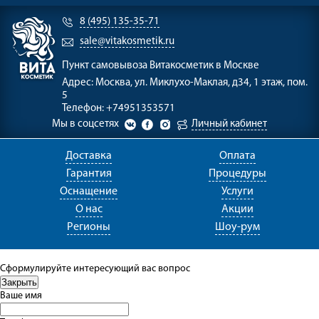
8 (495) 135-35-71
sale@vitakosmetik.ru
Пункт самовывоза
Витакосметик в Москве
Адрес:
Москва, ул. Миклухо-Маклая, д34, 1 этаж, пом.
5
Телефон:
+74951353571
Мы в соцсетях
Личный кабинет
Доставка
Оплата
Гарантия
Процедуры
Оснащение
Услуги
О нас
Акции
Регионы
Шоу-рум
Сформулируйте интересующий вас вопрос
Ваше имя