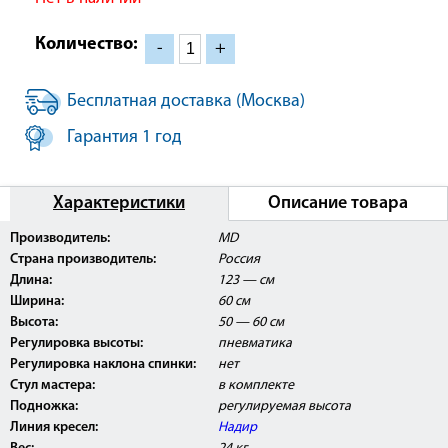
Количество:
-
+
Бесплатная доставка (Москва)
Гарантия 1 год
Характеристики
Описание товара
Производитель:
MD
Страна производитель:
Россия
Длина:
123 — см
педикюрное кресло с изменением высоты
Ширина:
60 см
педикюрная подставка под ногу с механической регулировкой
Высота:
50 — 60 см
высоты
подставка под гидромассажную ванночку
Регулировка высоты:
пневматика
стул для мастера
Регулировка наклона спинки:
нет
Стул мастера:
в комплекте
Подножка:
регулируемая высота
Линия кресел:
Надир