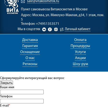
sale@vitakosmetik.ru
Пункт самовывоза
Витакосметик в Москве
Адрес:
Москва, ул. Миклухо-Маклая, д34, 1 этаж, пом.
5
Телефон:
+74951353571
Мы в соцсетях
Личный кабинет
Доставка
Оплата
Гарантия
Процедуры
Оснащение
Услуги
О нас
Акции
Регионы
Шоу-рум
Сформулируйте интересующий вас вопрос
Ваше имя
Телефон
E-mail
*