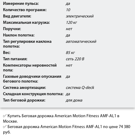
Измерение пульса:
да
Количество программ:
10
Вид двигателя:
электрический
Максимальная нагрузка:
120 кг
Поручни:
нет
Наклон полотна:
да
Тип регулировки наклона
автоматический
полотна:
Вес:
85 кг
Тип питания:
сеть 220 В
Компенсаторы неровностей
нет
пола:
Газовые доводчики опускания
да
бегового полотна:
Система амортизации:
система Q-deck
Складная конструкция полотна:
да
Тип беговой дорожки:
для дома
✅ Купить Беговая дорожка American Motion Fitness AMF-AL1 в
Москве.
✅ Беговая дорожка American Motion Fitness AMF-AL1 по цене 74 380
руб.