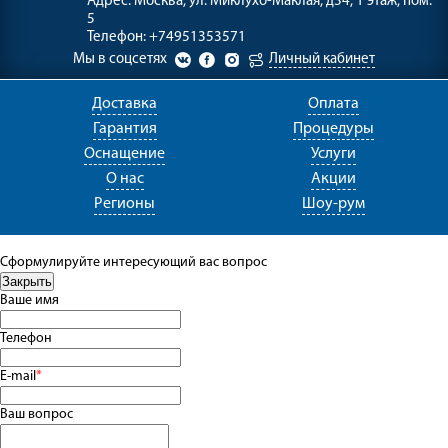
Адрес:
Москва, ул. Миклухо-Маклая, д34, 1 этаж, пом.
5
Телефон:
+74951353571
Мы в соцсетях
Личный кабинет
Доставка
Оплата
Гарантия
Процедуры
Оснащение
Услуги
О нас
Акции
Регионы
Шоу-рум
Сформулируйте интересующий вас вопрос
Ваше имя
Телефон
E-mail
*
Ваш вопрос