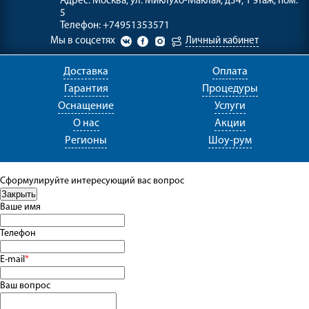
Адрес:
Москва, ул. Миклухо-Маклая, д34, 1 этаж, пом.
5
Телефон:
+74951353571
Мы в соцсетях
Личный кабинет
Доставка
Оплата
Гарантия
Процедуры
Оснащение
Услуги
О нас
Акции
Регионы
Шоу-рум
Сформулируйте интересующий вас вопрос
Ваше имя
Телефон
E-mail
*
Ваш вопрос