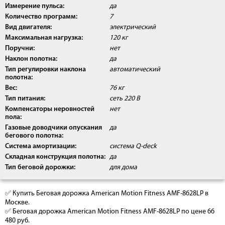
Измерение пульса:
да
Количество программ:
7
Вид двигателя:
электрический
Максимальная нагрузка:
120 кг
Поручни:
нет
Наклон полотна:
да
Тип регулировки наклона
автоматический
полотна:
Вес:
76 кг
Тип питания:
сеть 220 В
Компенсаторы неровностей
нет
пола:
Газовые доводчики опускания
да
бегового полотна:
Система амортизации:
система Q-deck
Складная конструкция полотна:
да
Тип беговой дорожки:
для дома
✅ Купить Беговая дорожка American Motion Fitness AMF-8628LP в
Москве.
✅ Беговая дорожка American Motion Fitness AMF-8628LP по цене 66
480 руб.