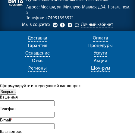
Пункт самовывоза
Витакосметик в Москве
Адрес:
Москва, ул. Миклухо-Маклая, д34, 1 этаж, пом.
5
Телефон:
+74951353571
Мы в соцсетях
Личный кабинет
Доставка
Оплата
Гарантия
Процедуры
Оснащение
Услуги
О нас
Акции
Регионы
Шоу-рум
Сформулируйте интересующий вас вопрос
Ваше имя
Телефон
E-mail
*
Ваш вопрос