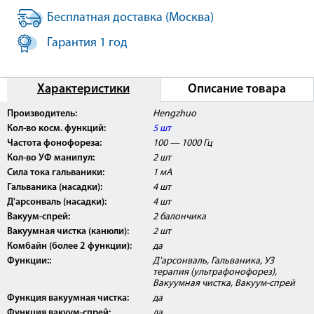
Бесплатная доставка (Москва)
Гарантия 1 год
Характеристики
Описание товара
Производитель:
Hengzhuo
Кол-во косм. функций:
5 шт
Частота фонофореза:
100 — 1000 Гц
Кол-во УФ манипул:
2 шт
Сила тока гальваники:
1 мА
Гальваника (насадки):
4 шт
Д'арсонваль (насадки):
4 шт
Вакуум-спрей:
2 балончика
Вакуумная чистка (канюли):
2 шт
Комбайн (более 2 функции):
да
Функции::
Д'арсонваль, Гальваника, УЗ
терапия (ультрафонофорез),
Вакуумная чистка, Вакуум-спрей
Функция вакуумная чистка:
да
Функция вакуум-спрей:
да