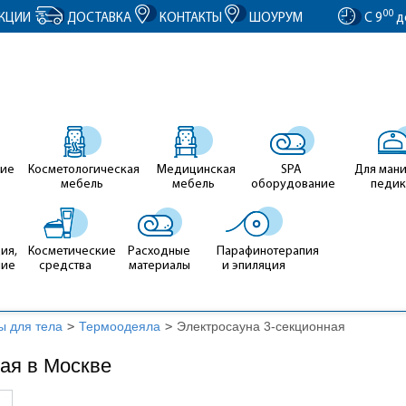
entID').value = clientID; });
00
КЦИИ
ДОСТАВКА
КОНТАКТЫ
ШОУРУМ
С 9
д
ие
Косметологическая
Медицинская
SPA
Для ман
мебель
мебель
оборудование
педи
ия,
Косметические
Расходные
Парафинотерапия
ние
средства
материалы
и эпиляция
ы для тела
>
Термоодеяла
>
Электросауна 3-секционная
ая в Москве