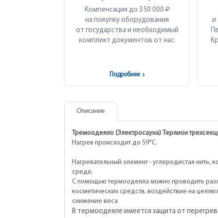
Компенсация до 350 000 ₽
на покупку оборудования
и
от государства и необходимый
Пе
комплект документов от нас.
Кр
Подробнее
›
Описание
Тремоодеяло (Электросауна) Терлион трехсек
Нагрев происходит до 59°С.
Нагревательный элемент - углеродистая нить, 
среде.
С помощью термоодеяла можно проводить разл
косметических средств, воздействие на целлю
снижение веса
В термоодеяле имеется защита от перегрев