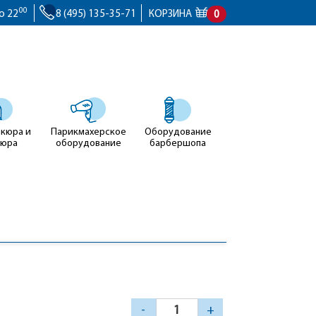
00
о 22
8 (495) 135-35-71
КОРЗИНА
0
икюра и
Парикмахерское
Оборудование
кюра
оборудование
барбершопа
-
+