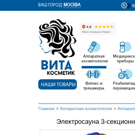
ym(12767704, 'getClientID', function(clientID) { document.getElementById('cli
ВАШ ГОРОД:
МОСКВА
А
Аппаратная
Медицинск
косметология
приборы
Фитнес и
Реабилитац
НАШИ ТОВАРЫ
тренажеры
перемеще
Главная
>
Аппаратная косметология
>
Аппарат
Электросауна 3-секционн