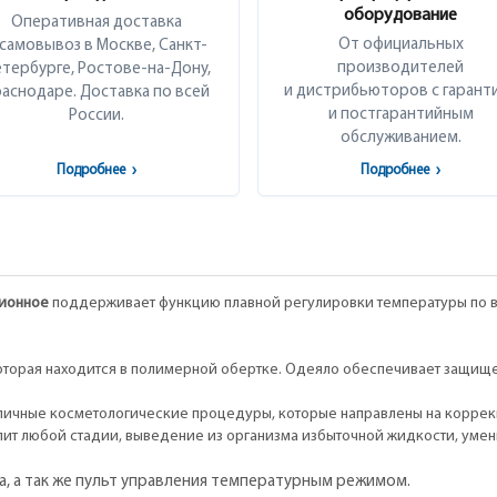
оборудование
Оперативная доставка
От официальных
 самовывоз в Москве, Санкт-
производителей
тербурге, Ростове-на-Дону,
и дистрибьюторов с гарант
аснодаре. Доставка по всей
и постгарантийным
России.
обслуживанием.
Подробнее
›
Подробнее
›
ционное
поддерживает функцию плавной регулировки температуры по в
которая находится в полимерной обертке. Одеяло обеспечивает защище
ичные косметологические процедуры, которые направлены на коррекц
лит любой стадии, выведение из организма избыточной жидкости, уме
а, а так же пульт управления температурным режимом.