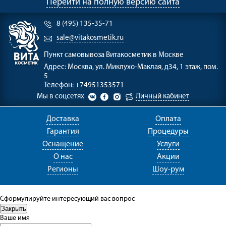
Перейти на полную версию сайта
8 (495) 135-35-71
sale@vitakosmetik.ru
Пункт самовывоза
Витакосметик в Москве
Адрес:
Москва, ул. Миклухо-Маклая, д34, 1 этаж, пом.
5
Телефон:
+74951353571
Мы в соцсетях
Личный кабинет
Доставка
Оплата
Гарантия
Процедуры
Оснащение
Услуги
О нас
Акции
Регионы
Шоу-рум
Сформулируйте интересующий вас вопрос
Ваше имя