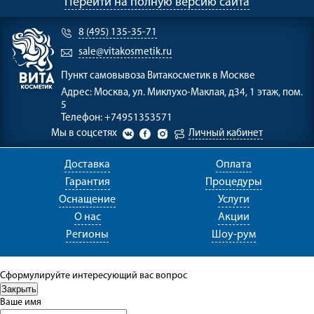
Перейти на полную версию сайта
8 (495) 135-35-71
sale@vitakosmetik.ru
Пункт самовывоза
Витакосметик в Москве
Адрес:
Москва, ул. Миклухо-Маклая, д34, 1 этаж, пом.
5
Телефон:
+74951353571
Мы в соцсетях
Личный кабинет
Доставка
Оплата
Гарантия
Процедуры
Оснащение
Услуги
О нас
Акции
Регионы
Шоу-рум
Сформулируйте интересующий вас вопрос
Ваше имя